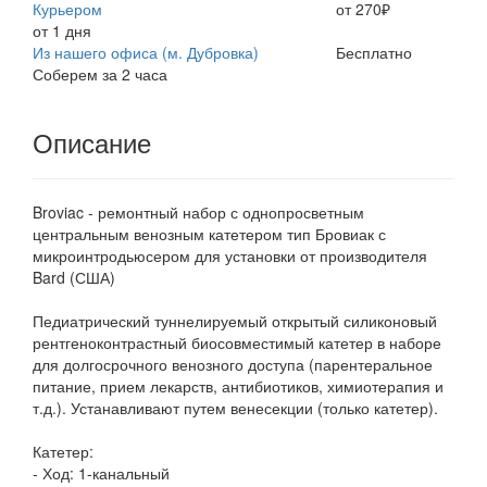
Курьером
от 270₽
от 1 дня
Из нашего офиса (м. Дубровка)
Бесплатно
Соберем за 2 часа
Описание
Broviac - ремонтный набор с однопросветным
центральным венозным катетером тип Бровиак с
микроинтродьюсером для установки от производителя
Bard (США)
Педиатрический туннелируемый открытый силиконовый
рентгеноконтрастный биосовместимый катетер в наборе
для долгосрочного венозного доступа (парентеральное
питание, прием лекарств, антибиотиков, химиотерапия и
т.д.). Устанавливают путем венесекции (только катетер).
Катетер:
- Ход: 1-канальный