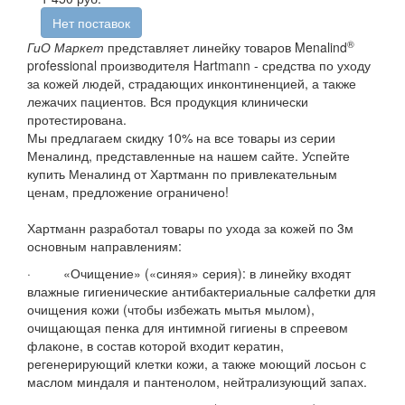
Нет поставок
®
ГиО Маркет
представляет линейку товаров Menalind
professional производителя Hartmann - средства по уходу
за кожей людей, страдающих инконтиненцией, а также
лежачих пациентов. Вся продукция клинически
протестирована.
Мы предлагаем скидку 10% на все товары из серии
Меналинд, представленные на нашем сайте. Успейте
купить Меналинд от Хартманн по привлекательным
ценам, предложение ограничено!
Хартманн разработал товары по ухода за кожей по 3м
основным направлениям:
· «Очищение» («синяя» серия): в линейку входят
влажные гигиенические антибактериальные салфетки для
очищения кожи (чтобы избежать мытья мылом),
очищающая пенка для интимной гигиены в спреевом
флаконе, в состав которой входит кератин,
регенерирующий клетки кожи, а также моющий лосьон с
маслом миндаля и пантенолом, нейтрализующий запах.