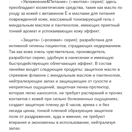
· «Увлажнение&Питание» («желтая» серия): здесь
преобладают косметические средства, такие как масло по
уходу за кожей с витамином E и маслами для питания
поврежденной кожи, массажный тонизирующий гель с
миндальным маслом и пантенолом, имеющих приятный
тонкий аромат и успокаивающих кожу эффект.
· «Защита» («розовая» серия): разработана для
интимной гигиены пациентов, страдающих недержанием.
Так как кожа очень чувствительна, производитель
разработал серию, удобную в нанесении и имеющую
быстродействующих облегчающих эффект. В состав
линейки входят следующие продукты: защитное масло в
спреевом флаконе с миндальным маслом и пантенолом,
нейтрализующее запах и защищающее от сухости и
неприятных ощущений, защитная пенка-протектор,
которая легко наносится, не требует растираний и прочих
контактов с кожей при сильно болезненных ощущениях,
создает защитную пленку до 6 часов, крема с и без
оксида цинка, тонкой пленкой образующие защитное
поле от раздражения, зуда и жжения, не требуют
втирания и экономичны в использовании, нейтрализуя
запах.