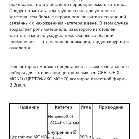
факторами, что и у обычного периферического катетера.
Следует отметить: чем крупнее вена для установки
катетера, тем больше вероятность развития осложнений,
связанных с нахождением катетера в вене. В этом случае
возрастает роль материала, из которого изготовлен
катетер, и мер по уходу за ним. Основные области
применения — отделения реанимации, кардиохирургия и
онкология.
Наш интернет магазин представляет высококачественные
наборы для катеризации центральных вен CERTOFIX
MONO (ЦЕРТОФИКС МОНО) всемирно известной фирмы
B Braun.
Название
Катетер
Игла
Проводник
Наружний Ø
18G/4Fr/1,4 мм
Внутренний Ø
Цертофикс МОНО
20G x
0,8 мм