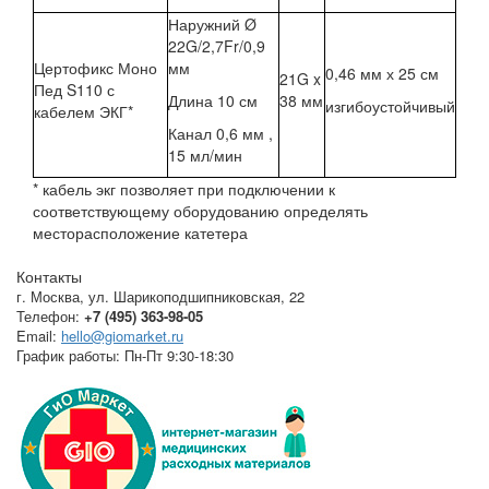
Наружний Ø
22G/2,7Fr/0,9
Цертофикс Моно
мм
0,46 мм х 25 см
21G x
Пед S110 с
Длина 10 см
38 мм
изгибоустойчивый
кабелем ЭКГ*
Канал 0,6 мм ,
15 мл/мин
* кабель экг позволяет при подключении к
соответствующему оборудованию определять
месторасположение катетера
Контакты
г. Москва
,
ул. Шарикоподшипниковская, 22
Телефон:
+7 (495) 363-98-05
Email:
hello@giomarket.ru
График работы:
Пн-Пт 9:30-18:30