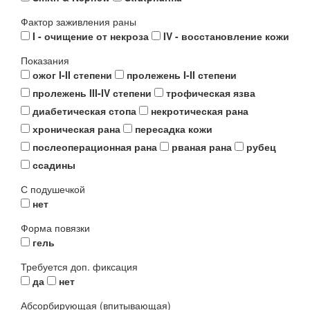
Фактор заживления раны
I - очищение от некроза
IV - восстановление кожи
Показания
ожог I-II степени
пролежень I-II степени
пролежень III-IV степени
трофическая язва
диабетическая стопа
некротическая рана
хроническая рана
пересадка кожи
послеоперационная рана
рваная рана
рубец
ссадины
С подушечкой
нет
Форма повязки
гель
Требуется доп. фиксация
да
нет
Абсорбирующая (впитывающая)