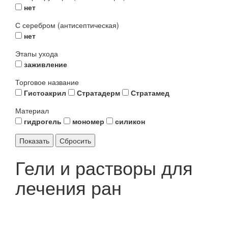
нет
С серебром (антисептическая)
нет
Этапы ухода
заживление
Торговое название
Гистоакрил
Стратадерм
Стратамед
Материал
гидрогель
мономер
силикон
Гели и растворы для
лечения ран