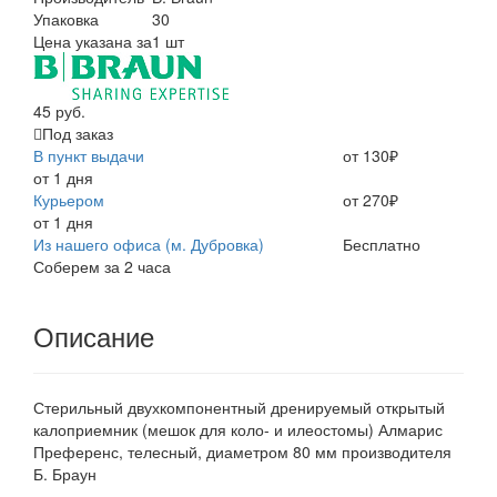
Упаковка
30
Цена указана за
1 шт
45 руб.
Под заказ
В пункт выдачи
от 130₽
от 1 дня
Курьером
от 270₽
от 1 дня
Из нашего офиса (м. Дубровка)
Бесплатно
Соберем за 2 часа
Описание
Стерильный двухкомпонентный дренируемый открытый
калоприемник (мешок для коло- и илеостомы) Алмарис
Преференс, телесный, диаметром 80 мм производителя
Б. Браун