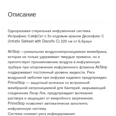
Описание
Одноразовая стерильная инфузионная система
Интрафикс СэйфСет c 3х-ходовым краном Дискофикс С
(Intrafix Safeset with Discofix C) 220 см от Б.Браун
AirStop —уникальная воздухонипроницаемая мемебрана,
которая не только удерживает твердые примеси, но и
препятствует проникновению воздуха в инфузионную
трубкую при опорожнении инфузионного флакона AirStop
поддерживает постоянный уровень жидкости. Риск
воздушной эмболии при инфузии надежно предупрежден
PrimeStop — защитный колпачок со встроенной
мембраной непроницаемой для бактерий, закрывающий
соединение Люэр Лок, предупреждает вытекание
раствора и защищает от микробного загрязнения.
PrimeStop позволяет автоматически заполнять
инфузионную систему.
Система снижает риск инфицирования