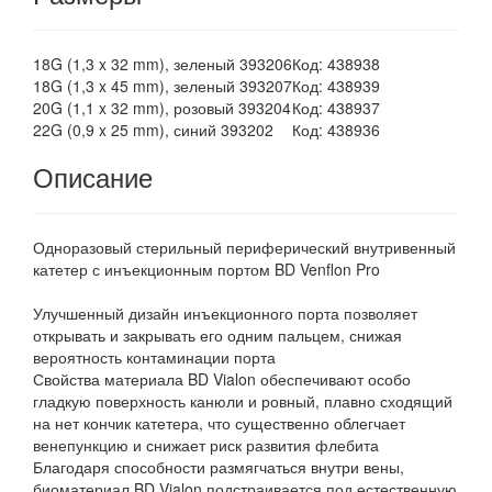
18G (1,3 x 32 mm), зеленый 393206
Код: 438938
18G (1,3 x 45 mm), зеленый 393207
Код: 438939
20G (1,1 x 32 mm), розовый 393204
Код: 438937
22G (0,9 x 25 mm), синий 393202
Код: 438936
Описание
Одноразовый стерильный периферический внутривенный
катетер с инъекционным портом BD Venflon Pro
Улучшенный дизайн инъекционного порта позволяет
открывать и закрывать его одним пальцем, снижая
вероятность контаминации порта
Свойства материала BD Vialon обеспечивают особо
гладкую поверхность канюли и ровный, плавно сходящий
на нет кончик катетера, что существенно облегчает
венепункцию и снижает риск развития флебита
Благодаря способности размягчаться внутри вены,
биоматериал BD Vialon подстраивается под естественную