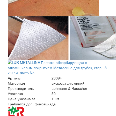
Артикул
23094
Материал
вискоза+алюминий
Производитель
Lohmann & Rauscher
Упаковка
50
Цена указана за
1 шт
Требуется доп. фиксация
да