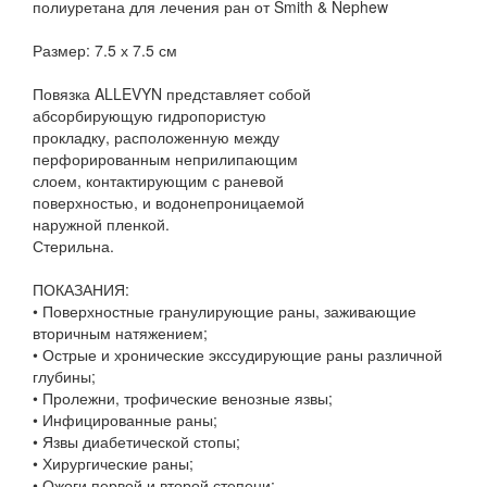
полиуретана для лечения ран от Smith & Nephew
Размер: 7.5 х 7.5 см
Повязка ALLEVYN представляет собой
абсорбирующую гидропористую
прокладку, расположенную между
перфорированным неприлипающим
слоем, контактирующим с раневой
поверхностью, и водонепроницаемой
наружной пленкой.
Стерильна.
ПОКАЗАНИЯ:
• Поверхностные гранулирующие раны, заживающие
вторичным натяжением;
• Острые и хронические экссудирующие раны различной
глубины;
• Пролежни, трофические венозные язвы;
• Инфицированные раны;
• Язвы диабетической стопы;
• Хирургические раны;
• Ожоги первой и второй степени;