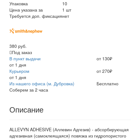
Упаковка
10
Цена указана за
1 шт
Требуется доп. фиксация
нет
380 руб.
Под заказ
В пункт выдачи
от 130₽
от 1 дня
Курьером
от 270₽
от 1 дня
Из нашего офиса (м. Дубровка)
Бесплатно
Соберем за 2 часа
Описание
ALLEVYN ADHESIVE (Аллевин Адгезив) - абсорбирующая
адгезивная (самоклеящаяся) повязка из гидропористого