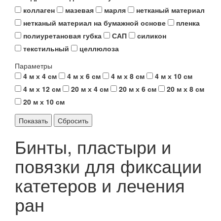
коллаген
мазевая
марля
нетканый материал
нетканый материал на бумажной основе
пленка
полиуретановая губка
САП
силикон
текстильный
целлюлоза
Параметры
4 м х 4 см
4 м х 6 см
4 м х 8 см
4 м х 10 см
4 м х 12 см
20 м х 4 см
20 м х 6 см
20 м х 8 см
20 м х 10 см
Бинты, пластыри и
повязки для фиксации
катетеров и лечения
ран