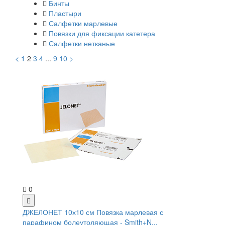
Бинты
Пластыри
Салфетки марлевые
Повязки для фиксации катетера
Салфетки нетканые
<
1
2
3
4
...
9
10
>
0
ДЖЕЛОНЕТ 10х10 см Повязка марлевая с
парафином болеутоляющая - Smith+N...