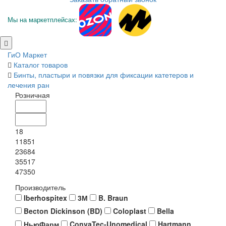
Мы на маркетплейсах:
ГиО Маркет
Каталог товаров
Бинты, пластыри и повязки для фиксации катетеров и
лечения ран
Розничная
18
11851
23684
35517
47350
Производитель
Iberhospitex
3М
B. Braun
Becton Dickinson (BD)
Coloplast
Bella
НьюФарм
ConvaTec-Unomedical
Hartmann