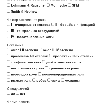
Lohmann & Rauscher
Molnlycke
SFM
Smith & Nephew
Фактор заживления раны
I - очищение от некроза
II - борьба с инфекцией
III - контроль за экссудацией
IV - восстановление кожи
Показания
ожог I-II степени
ожог III-IV степени
пролежень I-II степени
пролежень III-IV степени
трофическая язва
диабетическая стопа
некротическая рана
хроническая рана
пересадка кожи
послеоперационная рана
рваная рана
рубец
свищ
ссадины
С подушечкой
да
нет
Форма повязки