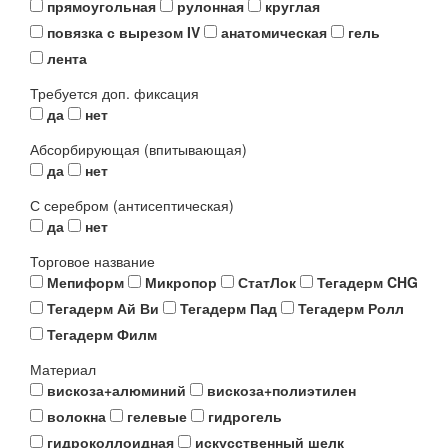
прямоугольная
рулонная
круглая
повязка с вырезом IV
анатомическая
гель
лента
Требуется доп. фиксация
да
нет
Абсорбирующая (впитывающая)
да
нет
С серебром (антисептическая)
да
нет
Торговое название
Мепиформ
Микропор
СтатЛок
Тегадерм CHG
Тегадерм Ай Ви
Тегадерм Пад
Тегадерм Ролл
Тегадерм Филм
Материал
вискоза+алюминий
вискоза+полиэтилен
волокна
гелевые
гидрогель
гидроколлоидная
искусственный шелк