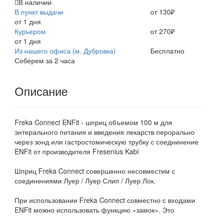
В наличии
В пункт выдачи
от 130₽
от 1 дня
Курьером
от 270₽
от 1 дня
Из нашего офиса (м. Дубровка)
Бесплатно
Соберем за 2 часа
Описание
Freka Connect ENFit - шприц объемом 100 м для
энтерального питания и введения лекарств перорально
через зонд или гастростомическую трубку с соеднинение
ENFit от производителя Fresenius Kabi
Шприц Freka Connect совершенно несовместим с
соединениями Луер / Луер Слип / Луер Лок.
При использовании Freka Connect совместно с входами
ENFit можно использовать функцию «замок». Это