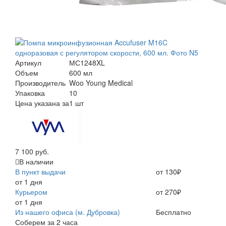
Артикул
МС1248XL
Объем
600 мл
Производитель
Woo Young Medical
Упаковка
10
Цена указана за
1 шт
7 100 руб.
В наличии
В пункт выдачи
от 130₽
от 1 дня
Курьером
от 270₽
от 1 дня
Из нашего офиса (м. Дубровка)
Бесплатно
Соберем за 2 часа