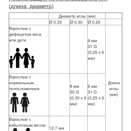
(длина, диаметр)
Диаметр иглы (мм)
Ø 0.33
Ø 0.30
Ø 0.25
Взрослые с
дефицитом веса
или дети
6 мм
31 G
(0,25 x 6
мм)
Взрослые с
нормальным
Длина
8 мм
6 мм
телосложением
иглы
30 G
31 G
(мм)
(0,30 x 8
(0,25 x 6
мм)
мм)
Взрослые с
избыточным весом
12,7 мм