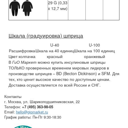
29 G (0,33
x 12,7 мм)
Шкала (градуировка) шприца
U-40
U-100
Расшифровка
Шкала на 40 единиц
Шкала на 100 единиц
Цвет колпачка
красный
оранжевый
В
ГиО Маркет
можно купить инсулиновые шприцы
ТОЛЬКО проверенных временем мировых лидеров в
производстве шприцев – BD (Becton Dickinson) и SFM. Для
тех, кто ценит высокое качество по доступным ценам.
Доставка осуществляется по всей России и СНГ.
Контакты
г. Москва
,
ул. Шарикоподшипниковская, 22
Телефон:
+7 (495) 363-98-05
Email:
hello@giomarket.ru
График работы:
Пн-Пт 9:30-18:30