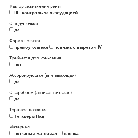
Фактор заживления раны
III - контроль за экссудацией
С подушечкой
да
Форма повязки
прямоугольная
повязка с вырезом IV
Требуется доп. фиксация
нет
Абсорбирующая (впитывающая)
да
С серебром (антисептическая)
да
Торговое название
Тегадерм Пад
Материал
нетканый материал
пленка