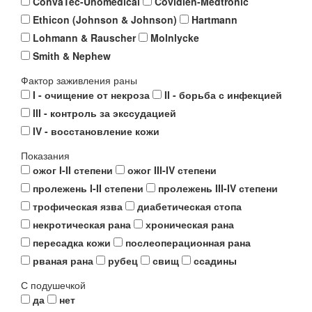
ConvaTec-Unomedical
Covidien-Medtronic
Ethicon (Johnson & Johnson)
Hartmann
Lohmann & Rauscher
Molnlycke
Smith & Nephew
Фактор заживления раны
I - очищение от некроза
II - борьба с инфекцией
III - контроль за экссудацией
IV - восстановление кожи
Показания
ожог I-II степени
ожог III-IV степени
пролежень I-II степени
пролежень III-IV степени
трофическая язва
диабетическая стопа
некротическая рана
хроническая рана
пересадка кожи
послеоперационная рана
рваная рана
рубец
свищ
ссадины
С подушечкой
да
нет