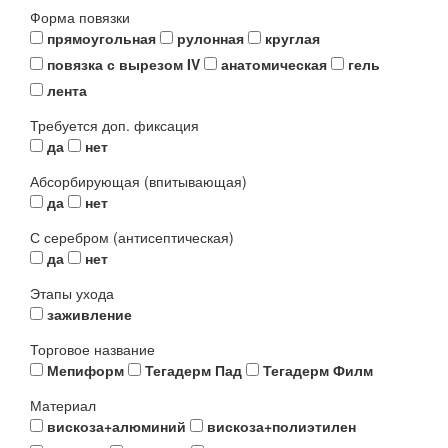
Форма повязки
прямоугольная
рулонная
круглая
повязка с вырезом IV
анатомическая
гель
лента
Требуется доп. фиксация
да
нет
Абсорбирующая (впитывающая)
да
нет
С серебром (антисептическая)
да
нет
Этапы ухода
заживление
Торговое название
Мепиформ
Тегадерм Пад
Тегадерм Филм
Материал
вискоза+алюминий
вискоза+полиэтилен