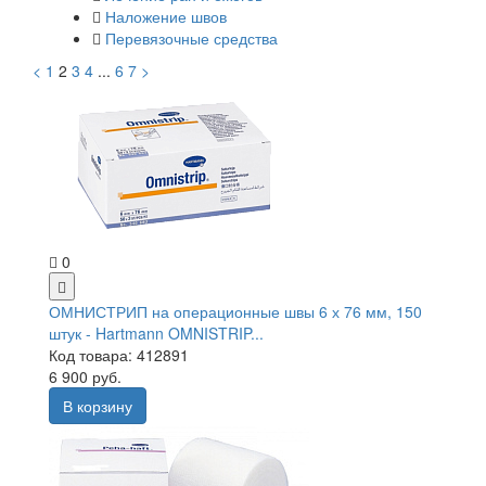
Наложение швов
Перевязочные средства
<
1
2
3
4
...
6
7
>
0
ОМНИСТРИП на операционные швы 6 х 76 мм, 150
штук - Hartmann OMNISTRIP...
Код товара: 412891
6 900 руб.
В корзину