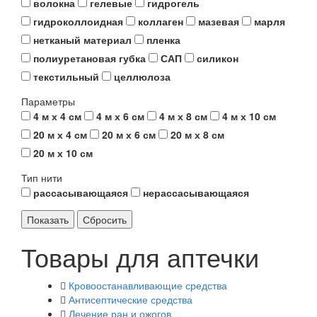
волокна
гелевые
гидрогель
гидроколлоидная
коллаген
мазевая
марля
нетканый материал
пленка
полиуретановая губка
САП
силикон
текстильный
целлюлоза
Параметры
4 м х 4 см
4 м х 6 см
4 м х 8 см
4 м х 10 см
20 м х 4 см
20 м х 6 см
20 м х 8 см
20 м х 10 см
Тип нити
рассасывающаяся
нерассасывающаяся
Товары для аптечки
Кровоостанавливающие средства
Антисептические средства
Лечение ран и ожогов