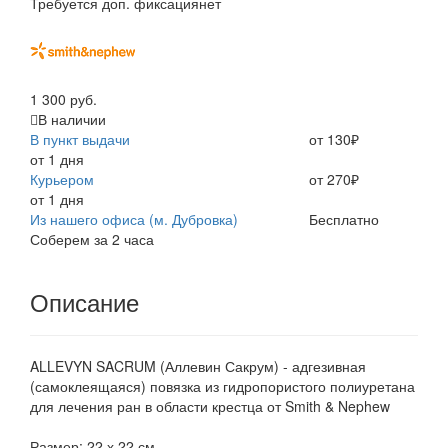
Требуется доп. фиксация
нет
1 300 руб.
В наличии
В пункт выдачи
от 130₽
от 1 дня
Курьером
от 270₽
от 1 дня
Из нашего офиса (м. Дубровка)
Бесплатно
Соберем за 2 часа
Описание
ALLEVYN SACRUM (Аллевин Сакрум) - адгезивная
(самоклеящаяся) повязка из гидропористого полиуретана
для лечения ран в области крестца от Smith & Nephew
Размер: 22 х 22 см