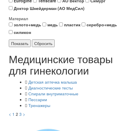
Eurogine
Tenscare
АО Вектор
Симург
Доктор Шнейдерман (АО МедСил)
Материал
золото+медь
медь
пластик
серебро+медь
силикон
Медицинские товары
для гинекологии
Детская аптечка малыша
Диагностические тесты
Спирали внутриматочные
Пессарии
Тренажеры
<
1
2
3
>